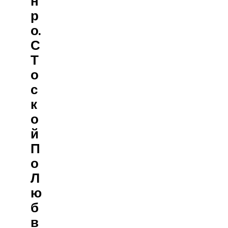
Н
Р
О.
С
Т
О
С
К
О
Й
П
О
Л
Ю
Б
В