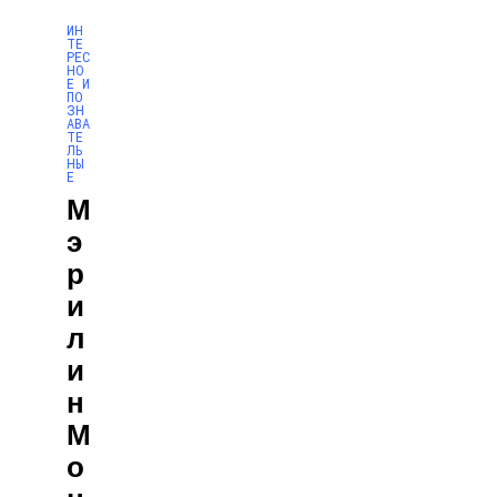
ИН
ТЕ
РЕС
НО
Е И
ПО
ЗН
АВА
ТЕ
ЛЬ
НЫ
Е
М
Э
Р
И
Л
И
Н
М
О