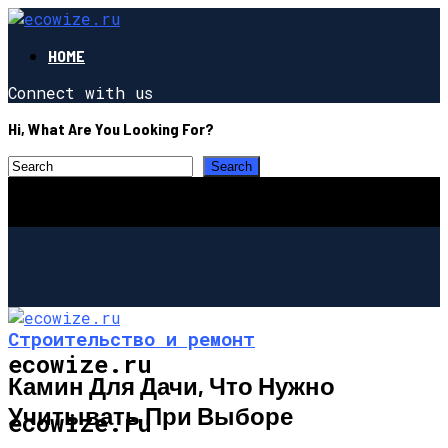
HOME
Connect with us
Hi, What Are You Looking For?
Строительство и ремонт
ecowize.ru
Камин Для Дачи, Что Нужно
Учитывать При Выборе
ecowize.ru