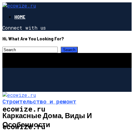
HOME
Connect with us
Hi, What Are You Looking For?
Строительство и ремонт
ecowize.ru
Каркасные Дома, Виды И
Особенности
ecowize.ru