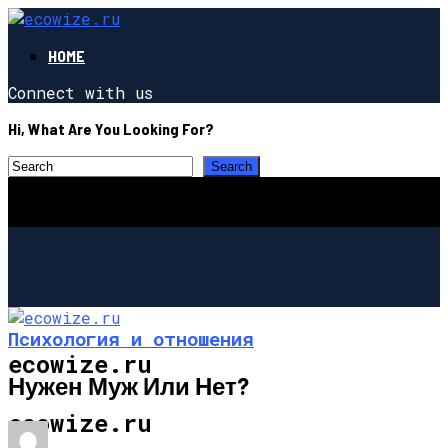
HOME
Connect with us
Hi, What Are You Looking For?
Психология и отношения
ecowize.ru
Нужен Муж Или Нет?
ecowize.ru