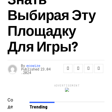
Выбирая Эту
Площадку
Для Игры?
By
ecowize
Published
23.04
.2024
ADVERTISEMENT
Со
де
Trending