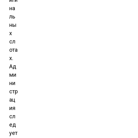
на
ль
ны
х
сл
ота
х.
Ад
ми
ни
стр
ац
ия
сл
ед
ует