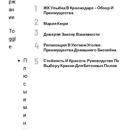
рж
ЖК Улыбка В Краснодаре – Обзор И
ан
Преимущества
ие
Мария Кюри
To
Доверяя Закону Взаимности
ggl
Релаксация В Уютном Уголке:
e
Преимущества Домашнего Бассейна
П
Стойкость И Красота: Руководство По
Выбору Краски Для Бетонных Полов
л
ю
с
ы
и
м
и
н