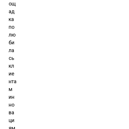
ощ
ад
ка
по
лю
би
ла
сь
кл
ие
нта
м
ин
но
ва
ци
ям