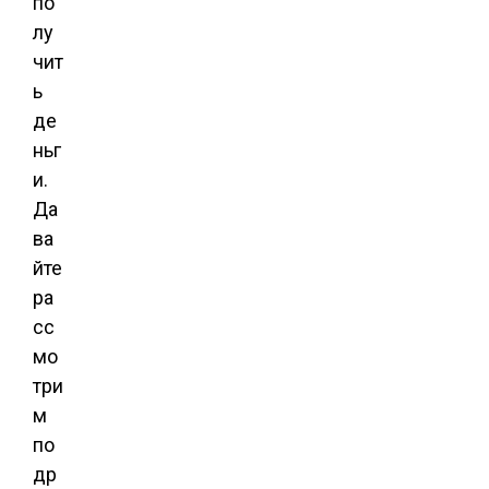
по
лу
чит
ь
де
ньг
и.
Да
ва
йте
ра
сс
мо
три
м
по
др