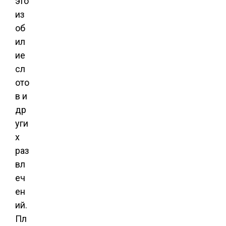
это
из
об
ил
ие
сл
ото
в и
др
уги
х
раз
вл
еч
ен
ий.
Пл