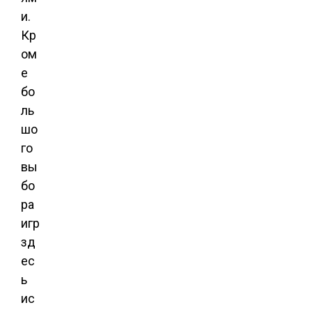
и.
Кр
ом
е
бо
ль
шо
го
вы
бо
ра
игр
зд
ес
ь
ис