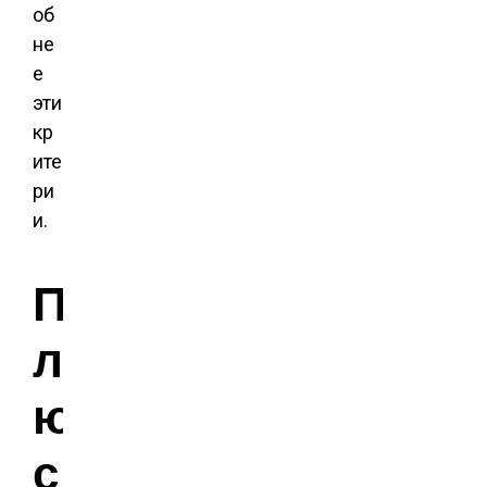
об
не
е
эти
кр
ите
ри
и.
П
л
ю
с