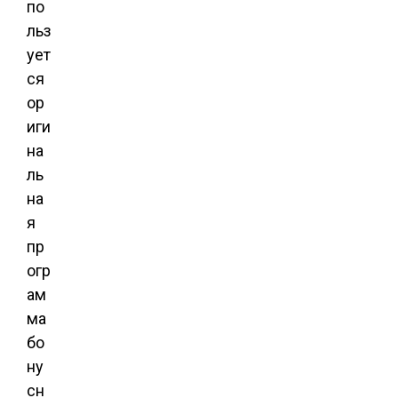
по
льз
ует
ся
ор
иги
на
ль
на
я
пр
огр
ам
ма
бо
ну
сн