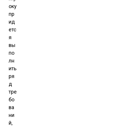
оку
пр
ид
етс
я
вы
по
лн
ить
ря
д
тре
бо
ва
ни
й,