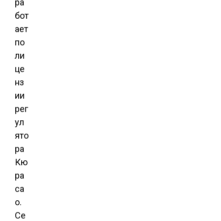
ра
бот
ает
по
ли
це
нз
ии
рег
ул
ято
ра
Кю
ра
са
о.
Се