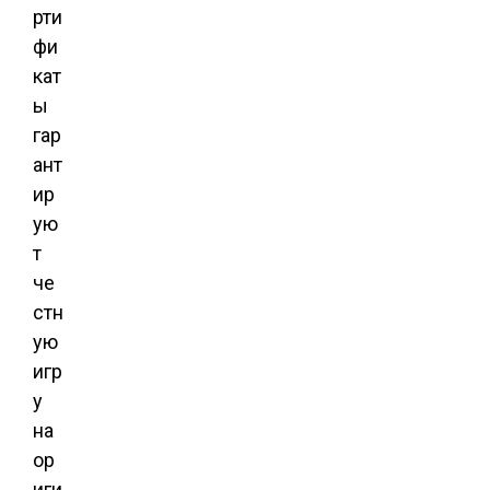
рти
фи
кат
ы
гар
ант
ир
ую
т
че
стн
ую
игр
у
на
ор
иги