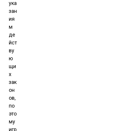
ука
зан
ия
м
де
йст
ву
ю
щи
х
зак
он
ов,
по
это
му
игр