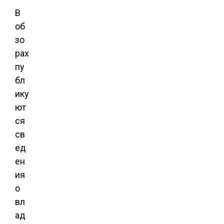
В
об
зо
рах
пу
бл
ику
ют
ся
св
ед
ен
ия
о
вл
ад