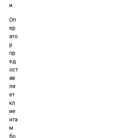
и.
Оп
ер
ато
р
пр
ед
ост
ав
ля
ет
кл
ие
нта
м
бо