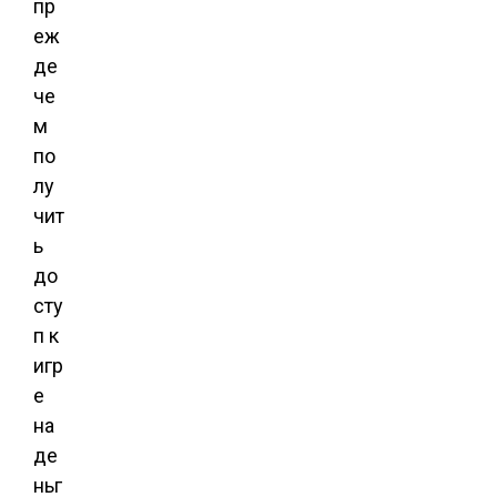
пр
еж
де
че
м
по
лу
чит
ь
до
сту
п к
игр
е
на
де
ньг