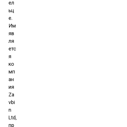
ел
ьц
е.
Им
яв
ля
етс
я
ко
мп
ан
ия
Za
vbi
n
Ltd,
пр