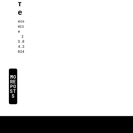
Т
Е
eco
wiz
e
2
3.0
4.2
024
MO
RE
PO
ST
S