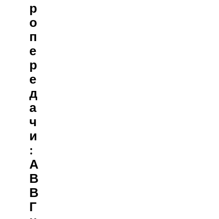
Р
О
П
Е
Р
Е
Д
А
Ч
И
:
А
В
В
Г