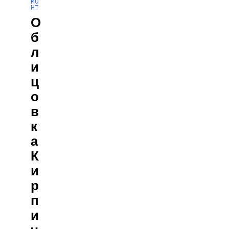
МО
НТ
О
Б
Л
И
Ц
О
В
К
А
К
И
Р
П
И