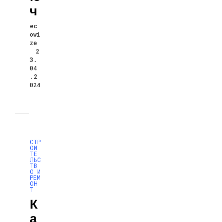
Ч
ec
owi
ze
2
3.
04
.2
024
СТР
ОИ
ТЕ
ЛЬС
ТВ
О И
РЕМ
ОН
Т
К
А