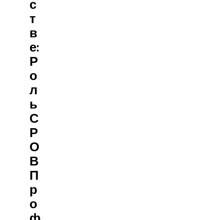
С
Т
В
Е:
Р
О
Л
Ь
С
Р
О
В
П
Р
О
Ф