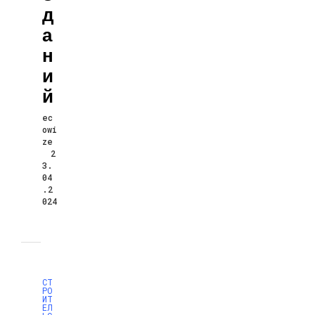
Д
А
Н
И
Й
ec
owi
ze
2
3.
04
.2
024
СТ
РО
ИТ
ЕЛ