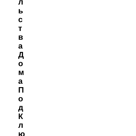
Л
Ь
С
Т
В
А
Д
О
М
А
П
О
Д
К
Л
Ю