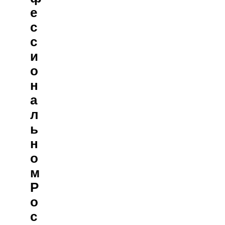
Е
С
С
И
О
Н
А
Л
Ь
Н
О
М
Р
О
С