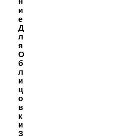
Н
И
Е
Д
Л
Я
О
Б
Л
И
Ц
О
В
К
И
З