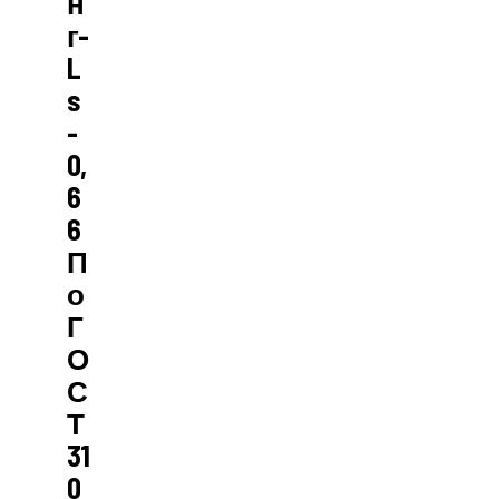
Н
Г-
L
S
-
0,
6
6
П
О
Г
О
С
Т
31
0