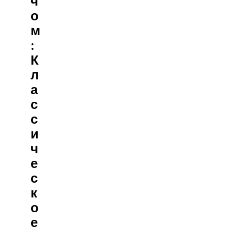
Ч
О
М
:
К
Л
А
С
С
И
Ч
Е
С
К
О
Е