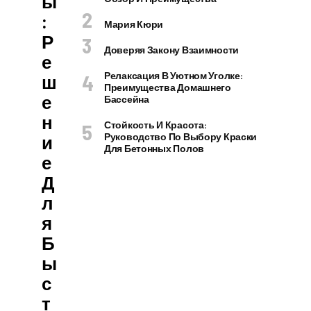
Ы
:
Мария Кюри
Р
Доверяя Закону Взаимности
Е
Релаксация В Уютном Уголке:
Ш
Преимущества Домашнего
Е
Бассейна
Н
Стойкость И Красота:
Руководство По Выбору Краски
И
Для Бетонных Полов
Е
Д
Л
Я
Б
Ы
С
Т