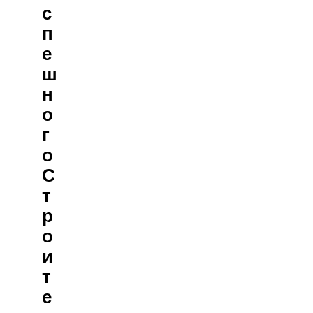
С
П
Е
Ш
Н
О
Г
О
С
Т
Р
О
И
Т
Е