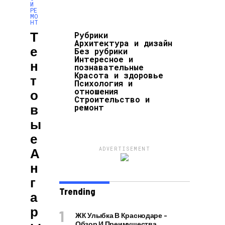
И
РЕ
МО
НТ
Т
Рубрики
Архитектура и дизайн
Е
Без рубрики
Интересное и
Н
познавательные
Красота и здоровье
Т
Психология и
отношения
О
Строительство и
В
ремонт
Ы
Е
А
ADVERTISEMENT
Н
Г
Trending
А
Р
ЖК Улыбка В Краснодаре –
Обзор И Преимущества