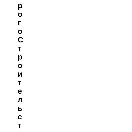
Р
О
Г
О
С
Т
Р
О
И
Т
Е
Л
Ь
С
Т