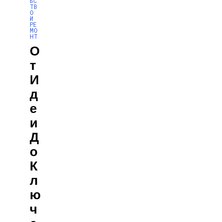
ЬС
ТВ
О
И
РЕ
МО
НТ
О
Т
И
Д
Е
И
Д
О
К
Л
Ю
Ч