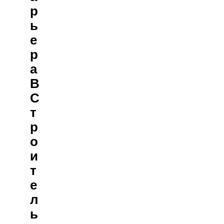
Р
Ь
Е
Р
А
В
С
Т
Р
О
И
Т
Е
Л
Ь