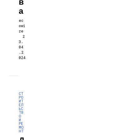
В
А
ec
owi
ze
2
3.
04
.2
024
СТ
РО
ИТ
ЕЛ
ЬС
ТВ
О
И
РЕ
МО
НТ
Д