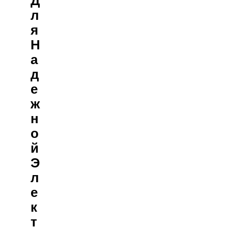
Л
Я
Н
А
Д
Е
Ж
Н
О
Й
Э
Л
Е
К
Т