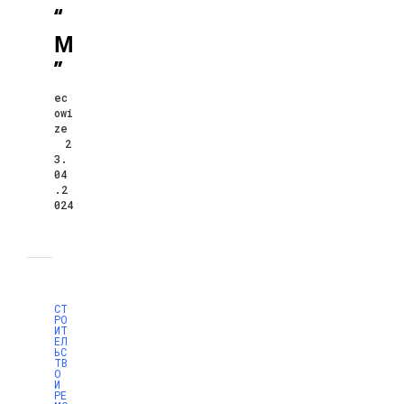
“
М
”
ec
owi
ze
2
3.
04
.2
024
СТ
РО
ИТ
ЕЛ
ЬС
ТВ
О
И
РЕ