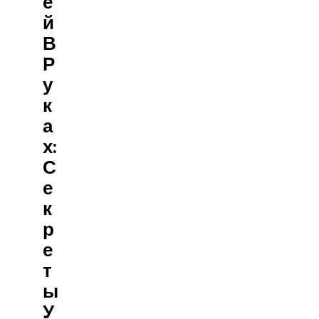
Е
Й
В
Р
У
К
А
Х:
С
Е
К
Р
Е
Т
Ы
У