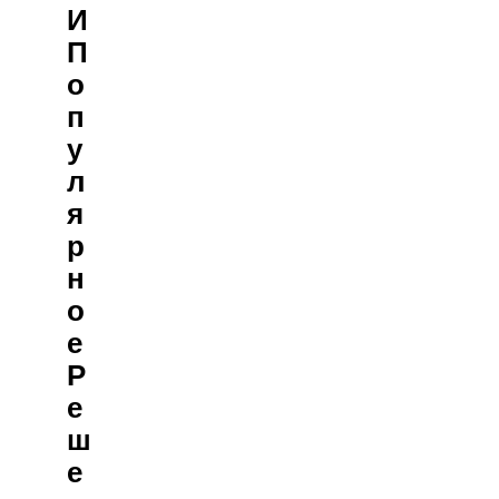
И
П
О
П
У
Л
Я
Р
Н
О
Е
Р
Е
Ш
Е