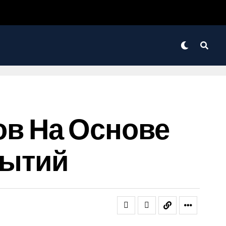
в На Основе
рытий