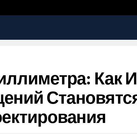
иллиметра: Как
ений Становятс
оектирования